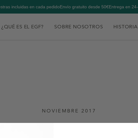
stras incluidas en cada pedido
Envío gratuito desde 50€
Entrega en 24
¿QUÉ ES EL EGF?
SOBRE NOSOTROS
HISTORIA
NOVIEMBRE 2017