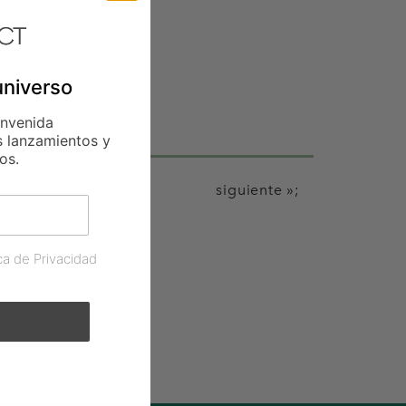
universo
envenida
s lanzamientos y
os.
siguiente »;
ica de Privacidad