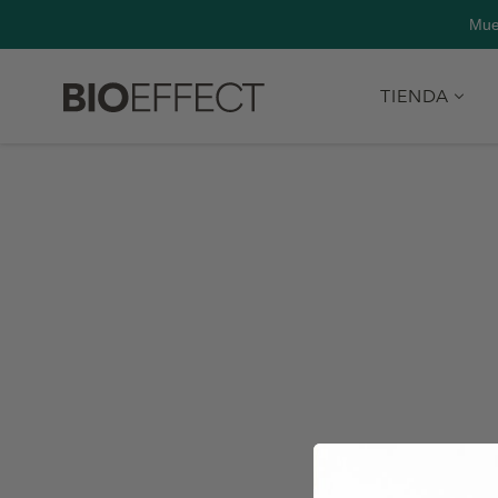
body { opacity: 0; transition: opacity 0.3s ease-in-out; }
Mue
TIENDA