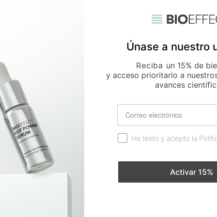
Únase a nuestro 
Reciba
un 15% de bi
y acceso prioritario a nuestro
avances científic
volver al blog
Email
Consentimiento RGPD
He leído y acepto la Polít
Activar 15%