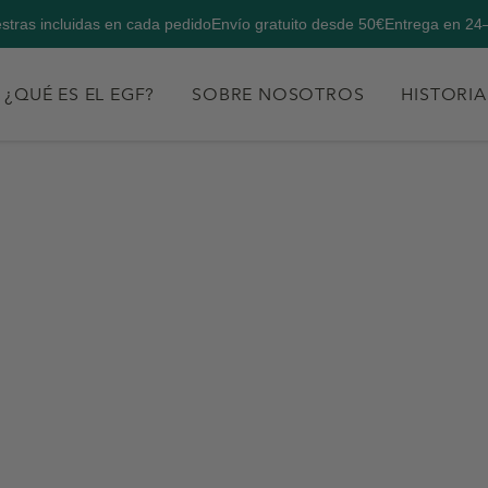
stras incluidas en cada pedido
Envío gratuito desde 50€
Entrega en 24
¿QUÉ ES EL EGF?
SOBRE NOSOTROS
HISTORIA
8