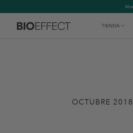
body { opacity: 0; transition: opacity 0.3s ease-in-out; }
Mue
TIENDA
OCTUBRE 201