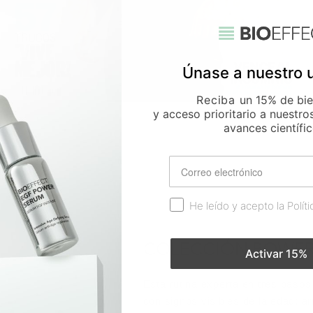
Únase a nuestro 
Reciba
un 15% de bi
y acceso prioritario a nuestro
avances científic
Email
Consentimiento RGPD
He leído y acepto la Polít
COLECCIÓN POWE
Activar 15%
Esta rutina experta en tres pasos
con signos visibles de la edad: a