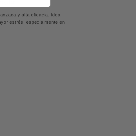
regular.
nzada y alta eficacia. Ideal
ayor estrés, especialmente en