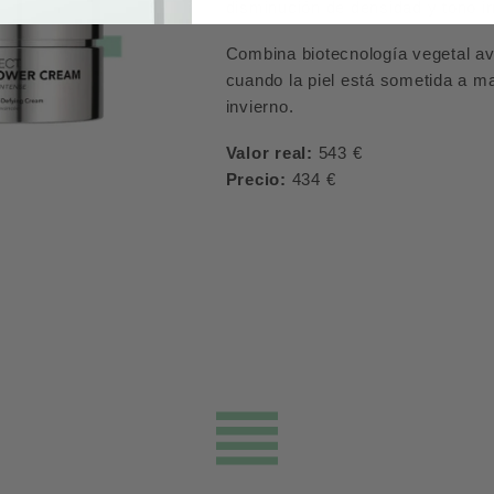
disminución de densidad y tono ir
Combina biotecnología vegetal ava
cuando la piel está sometida a m
invierno.
Valor real:
543 €
Precio:
434 €