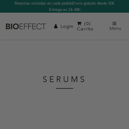
body { opacity: 0; transition: opacity 0.3s ease-in-out; }
Muestras incluidas en cada pedido
Envío gratuito desde 50€
Entrega en 24–48h
(0)
Login
Menu
Carrito
SERUMS