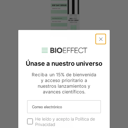
SÉRUM EGF DE DÍA
Únase a nuestro universo
149,00 €
Reciba
un 15% de bienvenida
y acceso prioritario a
nuestros lanzamientos y
avances científicos.
Email
Consentimiento RGPD
He leído y acepto la Política de
Privacidad